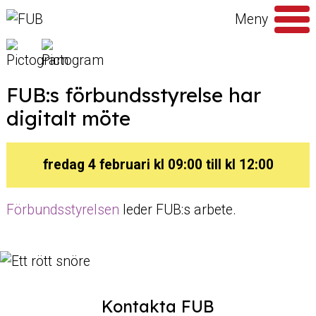
Hoppa till innehåll
Meny
Sök
efter
FUB:s förbundsstyrelse har
digitalt möte
fredag 4 februari kl 09:00 till kl 12:00
Förbundsstyrelsen
leder FUB:s arbete.
Kontakta FUB