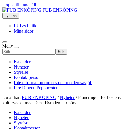
Hoppa till innehåll
FUB ENKÖPING
Lyssna
FUB:s butik
Mina sidor
Meny
Sök
efter
Kalender
Nyheter
Styrelse
Kontaktperson
Lite information om oss och medlemsavgift
Inre Ringen Pepparroten
Du är här:
FUB ENKÖPING
/
Nyheter
/
Planeringen för höstens
kulturvecka med Tema Rymden har börjat
Kalender
Nyheter
Styrelse
Kontaktperson