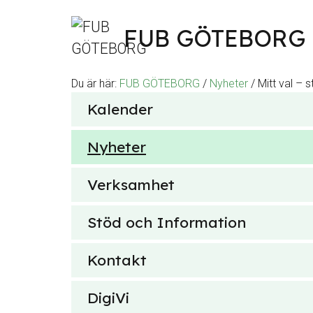
Hoppa till innehåll
FUB GÖTEBORG
Du är här:
FUB GÖTEBORG
/
Nyheter
/
Mitt val – 
Sök
Kalender
efter
Nyheter
Verksamhet
Stöd och Information
Kontakt
DigiVi