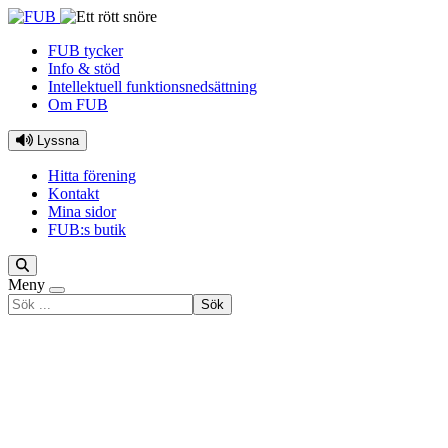
Hoppa till innehåll
FUB tycker
Info & stöd
Intellektuell funktionsnedsättning
Om FUB
Lyssna
Hitta förening
Kontakt
Mina sidor
FUB:s butik
Meny
Sök
efter