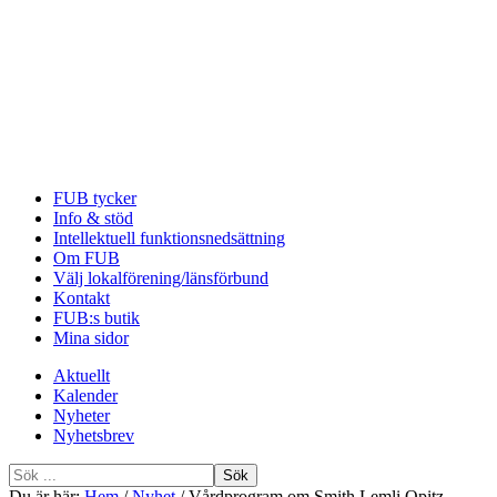
FUB tycker
Info & stöd
Intellektuell funktionsnedsättning
Om FUB
Välj lokalförening/länsförbund
Kontakt
FUB:s butik
Mina sidor
Aktuellt
Kalender
Nyheter
Nyhetsbrev
Sök
efter
Du är här:
Hem
/
Nyhet
/
Vårdprogram om Smith Lemli Opitz