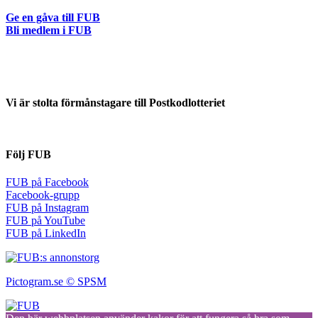
Ge en gåva till FUB
Bli medlem i FUB
Vi är stolta förmånstagare till Postkodlotteriet
Följ FUB
FUB på Facebook
Facebook-grupp
FUB på Instagram
FUB på YouTube
FUB på LinkedIn
Pictogram.se © SPSM