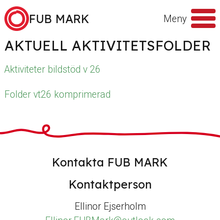
Hoppa till innehåll
FUB MARK
Meny
AKTUELL AKTIVITETSFOLDER
Sök
efter
Aktiviteter bildstöd v 26
Folder vt26 komprimerad
Kontakta FUB MARK
Kontaktperson
Ellinor Ejserholm