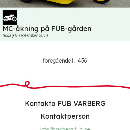
MC-åkning på FUB-gården
tisdag 9 september 2014
föregående
1
…
4
5
6
Kontakta FUB VARBERG
Kontaktperson
info@varberg.fub.se