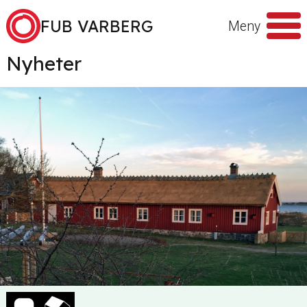
Hoppa till innehåll
FUB VARBERG
Meny
Nyheter
Sök
efter