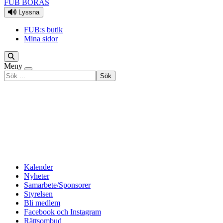
FUB BORÅS
Lyssna
FUB:s butik
Mina sidor
Meny
Sök
efter
Kalender
Nyheter
Samarbete/Sponsorer
Styrelsen
Bli medlem
Facebook och Instagram
Rättsombud