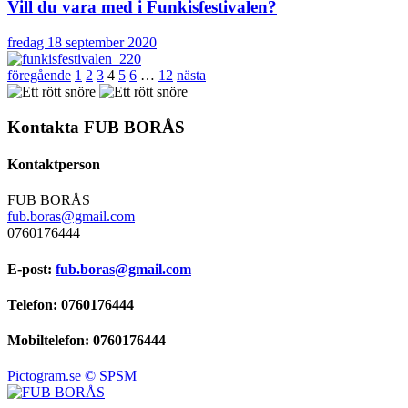
Vill du vara med i Funkisfestivalen?
fredag 18 september 2020
föregående
1
2
3
4
5
6
…
12
nästa
Kontakta FUB BORÅS
Kontaktperson
FUB BORÅS
fub.boras@gmail.com
0760176444
E-post:
fub.boras@gmail.com
Telefon: 0760176444
Mobiltelefon: 0760176444
Pictogram.se © SPSM