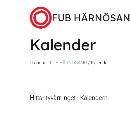
Hoppa till innehåll
FUB HÄRNÖSA
Kalender
Sök
efter
Du är här:
FUB HÄRNÖSAND
/
Kalender
Hittar tyvärr inget i Kalendern.