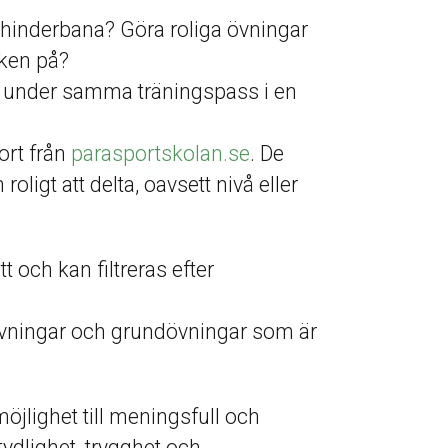
 hinderbana? Göra roliga övningar
iken på?
ter under samma träningspass i en
ort från
parasportskolan.se
. De
roligt att delta, oavsett nivå eller
tt och kan filtreras efter
 övningar och grundövningar som är
öjlighet till meningsfull och
tydlighet, trygghet och