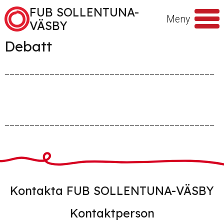
Hoppa till innehåll
FUB SOLLENTUNA-
Meny
VÄSBY
Debatt
Sök
efter
__________________________________________
__________________________________________
Kontakta FUB SOLLENTUNA-VÄSBY
Kontaktperson