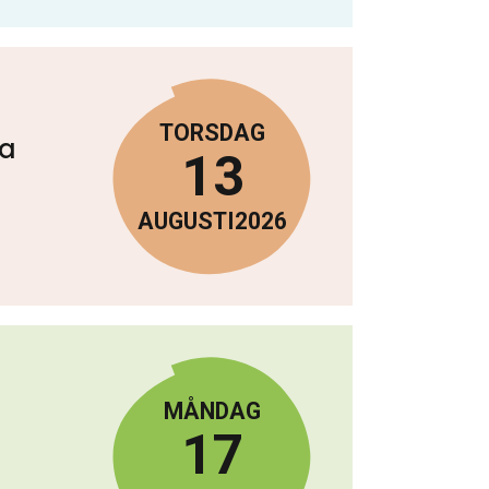
TORSDAG
ra
13
AUGUSTI
2026
MÅNDAG
17