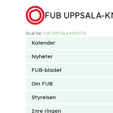
Hoppa till innehåll
FUB UPPSALA-K
Du är här:
FUB UPPSALA-KNIVSTA
Sök
Kalender
efter
Nyheter
FUB-bladet
Om FUB
Styrelsen
Inre ringen