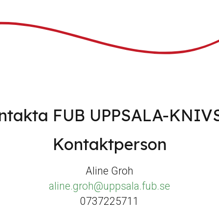
ntakta FUB UPPSALA-KNIV
Kontaktperson
Aline Groh
aline.groh@uppsala.fub.se
0737225711