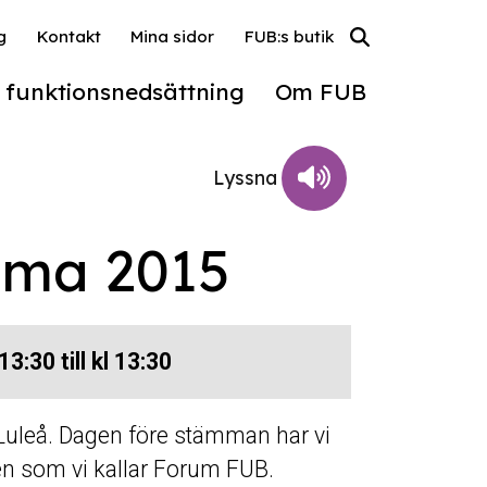
g
Kontakt
Mina sidor
FUB:s butik
l funktionsnedsättning
Om FUB
mma 2015
3:30 till kl 13:30
leå. Dagen före stämman har vi
n som vi kallar Forum FUB.