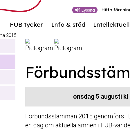
Hitta förenin
Lyssna
FUB tycker
Info & stöd
Intellektuel
ma 2015
Förbundsstä
onsdag 5 augusti kl 1
Förbundsstämman 2015 genomförs i Lu
en dag om aktuella ämnen i FUB-världe