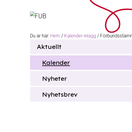
Hoppa till innehåll
Du är här:
Hem
/
Kalender-inlägg
/
Förbundsstäm
Sök
Aktuellt
efter
Kalender
Nyheter
Nyhetsbrev