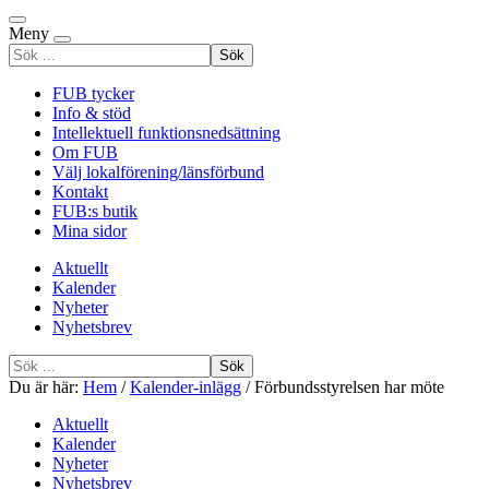
Meny
Sök
efter
FUB tycker
Info & stöd
Intellektuell funktionsnedsättning
Om FUB
Välj lokalförening/länsförbund
Kontakt
FUB:s butik
Mina sidor
Aktuellt
Kalender
Nyheter
Nyhetsbrev
Sök
efter
Du är här:
Hem
/
Kalender-inlägg
/
Förbundsstyrelsen har möte
Aktuellt
Kalender
Nyheter
Nyhetsbrev