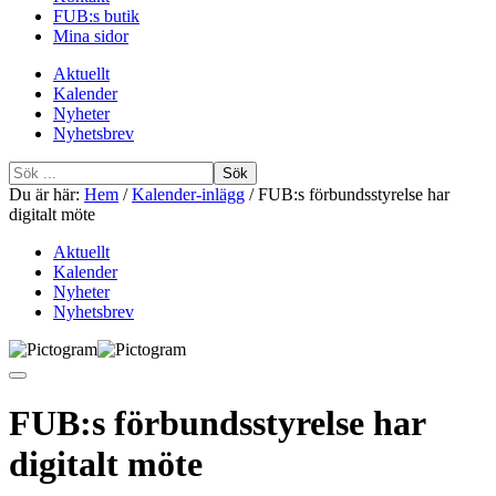
FUB:s butik
Mina sidor
Aktuellt
Kalender
Nyheter
Nyhetsbrev
Sök
efter
Du är här:
Hem
/
Kalender-inlägg
/
FUB:s förbundsstyrelse har
digitalt möte
Aktuellt
Kalender
Nyheter
Nyhetsbrev
FUB:s förbundsstyrelse har
digitalt möte