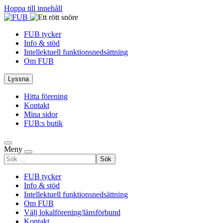
Hoppa till innehåll
FUB tycker
Info & stöd
Intellektuell funktionsnedsättning
Om FUB
Lyssna
Hitta förening
Kontakt
Mina sidor
FUB:s butik
Meny
Sök
efter
FUB tycker
Info & stöd
Intellektuell funktionsnedsättning
Om FUB
Välj lokalförening/länsförbund
Kontakt