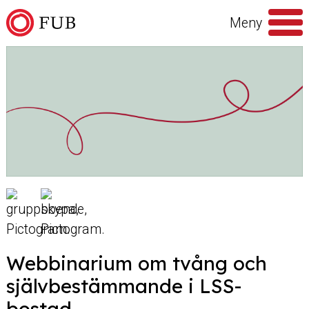
Hoppa till innehåll
Meny
Sök
efter
Webbinarium om tvång och
självbestämmande i LSS-
bostad