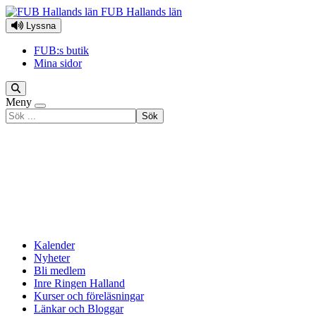
Hoppa till innehåll
FUB Hallands län
Lyssna
FUB:s butik
Mina sidor
Meny
Sök
efter
Kalender
Nyheter
Bli medlem
Inre Ringen Halland
Kurser och föreläsningar
Länkar och Bloggar