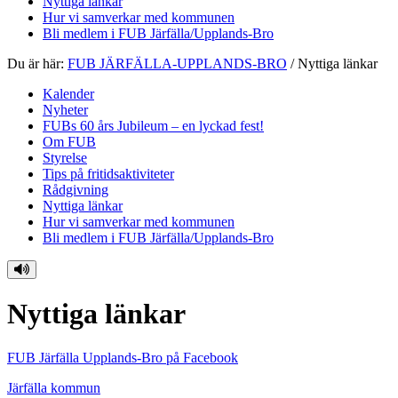
Nyttiga länkar
Hur vi samverkar med kommunen
Bli medlem i FUB Järfälla/Upplands-Bro
Du är här:
FUB JÄRFÄLLA-UPPLANDS-BRO
/
Nyttiga länkar
Kalender
Nyheter
FUBs 60 års Jubileum – en lyckad fest!
Om FUB
Styrelse
Tips på fritidsaktiviteter
Rådgivning
Nyttiga länkar
Hur vi samverkar med kommunen
Bli medlem i FUB Järfälla/Upplands-Bro
Nyttiga länkar
FUB Järfälla Upplands-Bro på Facebook
Järfälla kommun