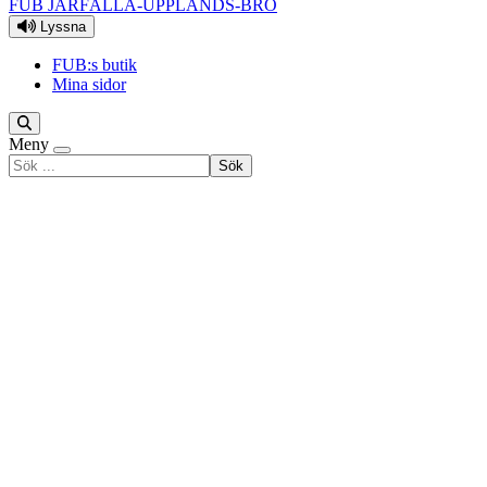
FUB JÄRFÄLLA-UPPLANDS-BRO
Lyssna
FUB:s butik
Mina sidor
Meny
Sök
efter