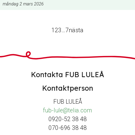
måndag 2 mars 2026
1
2
3
…
7
nästa
Kontakta FUB LULEÅ
Kontaktperson
FUB LULEÅ
fub-lule@telia.com
0920-52 38 48
070-696 38 48