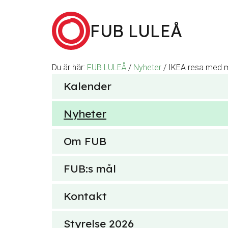
Hoppa till innehåll
FUB LULEÅ
Du är här:
FUB LULEÅ
/
Nyheter
/
IKEA resa med 
Sök
Kalender
efter
Nyheter
Om FUB
FUB:s mål
Kontakt
Styrelse 2026