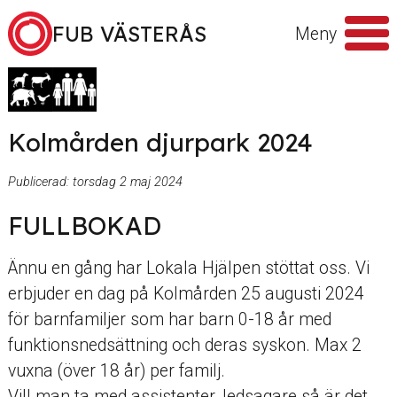
Hoppa till innehåll
FUB VÄSTERÅS
Meny
Sök
efter
Kolmården djurpark 2024
Publicerad:
torsdag 2 maj 2024
FULLBOKAD
Ännu en gång har Lokala Hjälpen stöttat oss. Vi
erbjuder en dag på Kolmården 25 augusti 2024
för barnfamiljer som har barn 0-18 år med
funktionsnedsättning och deras syskon. Max 2
vuxna (över 18 år) per familj.
Vill man ta med assistenter, ledsagare så är det