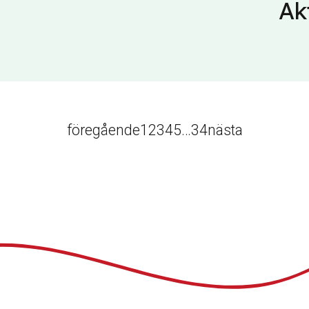
Ak
föregående
1
2
3
4
5
…
34
nästa