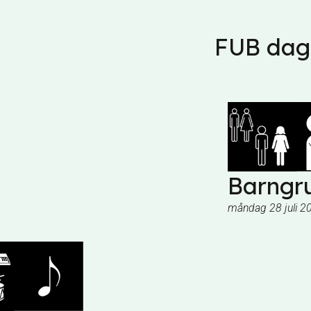
FUB dage
Barngru
måndag 28 juli 2