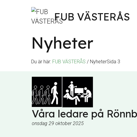
Hoppa till innehåll
FUB VÄSTERÅS
Nyheter
Sök
efter
Du är här:
FUB VÄSTERÅS
/
Nyheter
Sida 3
Våra ledare på Rönn
onsdag 29 oktober 2025