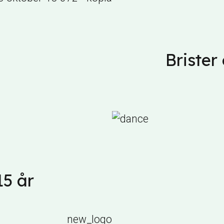
Brister
15 år