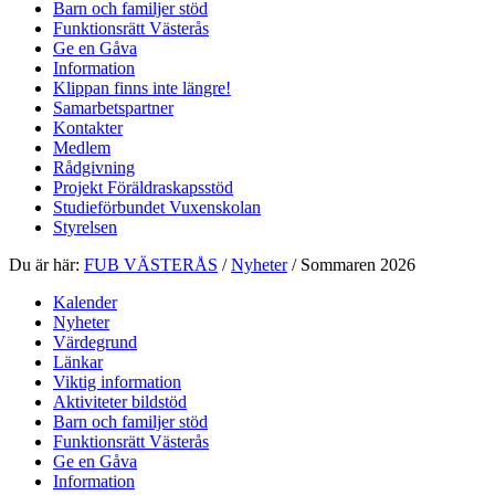
Barn och familjer stöd
Funktionsrätt Västerås
Ge en Gåva
Information
Klippan finns inte längre!
Samarbetspartner
Kontakter
Medlem
Rådgivning
Projekt Föräldraskapsstöd
Studieförbundet Vuxenskolan
Styrelsen
Du är här:
FUB VÄSTERÅS
/
Nyheter
/
Sommaren 2026
Kalender
Nyheter
Värdegrund
Länkar
Viktig information
Aktiviteter bildstöd
Barn och familjer stöd
Funktionsrätt Västerås
Ge en Gåva
Information