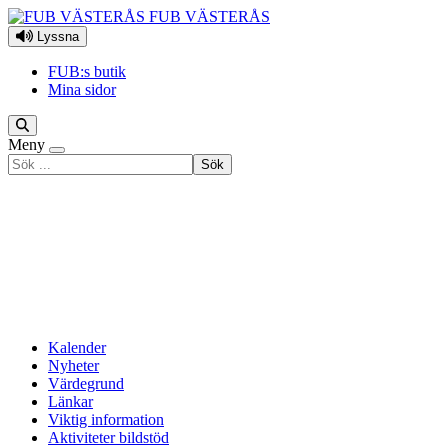
Hoppa till innehåll
FUB VÄSTERÅS
Lyssna
FUB:s butik
Mina sidor
Meny
Sök
efter
Kalender
Nyheter
Värdegrund
Länkar
Viktig information
Aktiviteter bildstöd