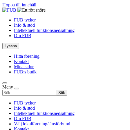
Hoppa till innehåll
FUB tycker
Info & stöd
Intellektuell funktionsnedsättning
Om FUB
Lyssna
Hitta förening
Kontakt
Mina sidor
FUB:s butik
Meny
Sök
efter
FUB tycker
Info & stöd
Intellektuell funktionsnedsättning
Om FUB
Välj lokalförening/länsförbund
Kontakt