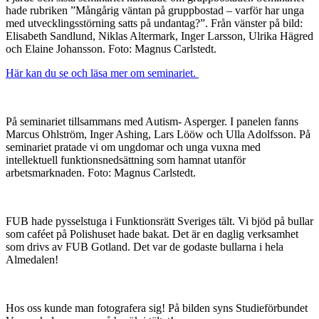
hade rubriken ”Mångårig väntan på gruppbostad – varför har unga
med utvecklingsstörning satts på undantag?”. Från vänster på bild:
Elisabeth Sandlund, Niklas Altermark, Inger Larsson, Ulrika Hägred
och Elaine Johansson. Foto: Magnus Carlstedt.
Här kan du se och läsa mer om seminariet.
På seminariet tillsammans med Autism- Asperger. I panelen fanns
Marcus Ohlström, Inger Ashing, Lars Lööw och Ulla Adolfsson. På
seminariet pratade vi om ungdomar och unga vuxna med
intellektuell funktionsnedsättning som hamnat utanför
arbetsmarknaden. Foto: Magnus Carlstedt.
FUB hade pysselstuga i Funktionsrätt Sveriges tält. Vi bjöd på bullar
som caféet på Polishuset hade bakat. Det är en daglig verksamhet
som drivs av FUB Gotland. Det var de godaste bullarna i hela
Almedalen!
Hos oss kunde man fotografera sig! På bilden syns Studieförbundet