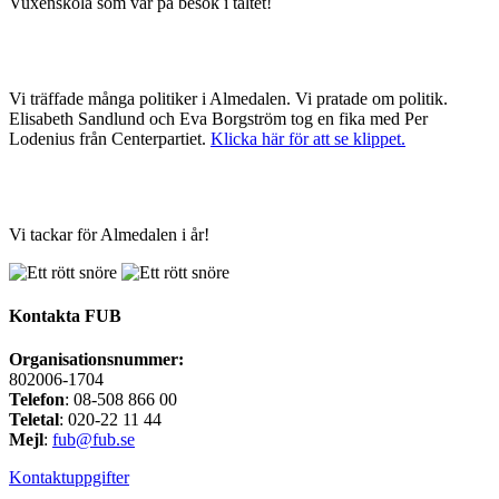
Vuxenskola som var på besök i tältet!
Vi träffade många politiker i Almedalen. Vi pratade om politik.
Elisabeth Sandlund och Eva Borgström tog en fika med Per
Lodenius från Centerpartiet.
Klicka här för att se klippet.
Vi tackar för Almedalen i år!
Kontakta FUB
Organisationsnummer:
802006-1704
Telefon
: 08-508 866 00
Teletal
: 020-22 11 44
Mejl
:
fub@fub.se
Kontaktuppgifter