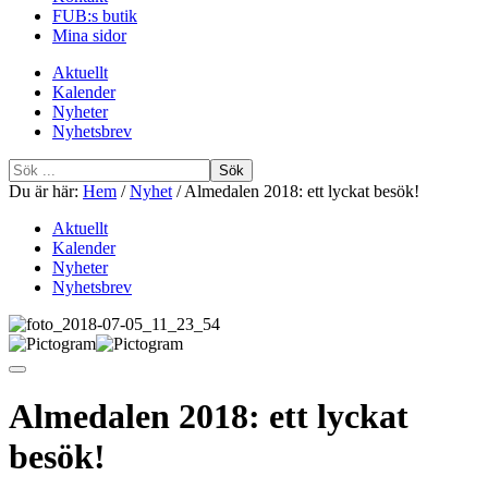
FUB:s butik
Mina sidor
Aktuellt
Kalender
Nyheter
Nyhetsbrev
Sök
efter
Du är här:
Hem
/
Nyhet
/
Almedalen 2018: ett lyckat besök!
Aktuellt
Kalender
Nyheter
Nyhetsbrev
Almedalen 2018: ett lyckat
besök!