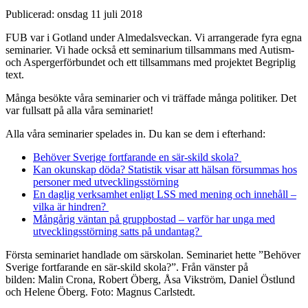
Publicerad:
onsdag 11 juli 2018
FUB var i Gotland under Almedalsveckan. Vi arrangerade fyra egna
seminarier. Vi hade också ett seminarium tillsammans med Autism-
och Aspergerförbundet och ett tillsammans med projektet Begriplig
text.
Många besökte våra seminarier och vi träffade många politiker. Det
var fullsatt på alla våra seminariet!
Alla våra seminarier spelades in. Du kan se dem i efterhand:
Behöver Sverige fortfarande en sär-skild skola?
Kan okunskap döda? Statistik visar att hälsan försummas hos
personer med utvecklingsstörning
En daglig verksamhet enligt LSS med mening och innehåll –
vilka är hindren?
Mångårig väntan på gruppbostad – varför har unga med
utvecklingsstörning satts på undantag?
Första seminariet handlade om särskolan. Seminariet hette ”Behöver
Sverige fortfarande en sär-skild skola?”. Från vänster på
bilden: Malin Crona, Robert Öberg, Åsa Vikström, Daniel Östlund
och Helene Öberg. Foto: Magnus Carlstedt.