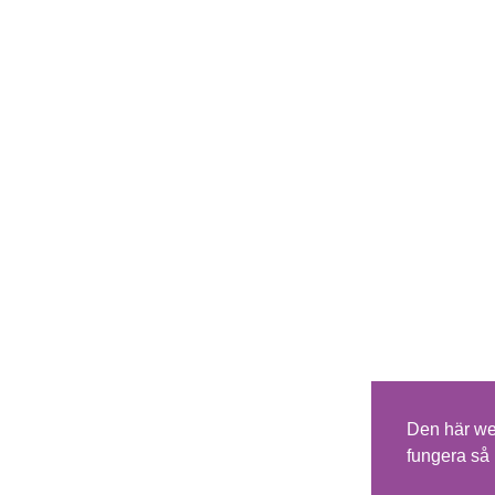
Den här we
fungera så 