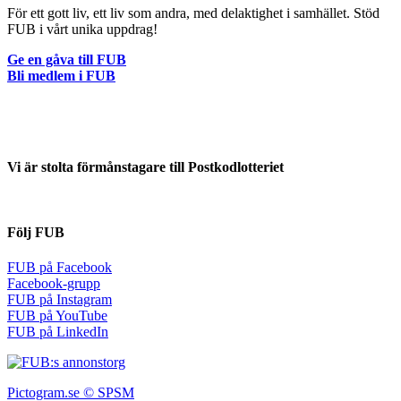
För ett gott liv, ett liv som andra, med delaktighet i samhället. Stöd
FUB i vårt unika uppdrag!
Ge en gåva till FUB
Bli medlem i FUB
Vi är stolta förmånstagare till Postkodlotteriet
Följ FUB
FUB på Facebook
Facebook-grupp
FUB på Instagram
FUB på YouTube
FUB på LinkedIn
Pictogram.se © SPSM