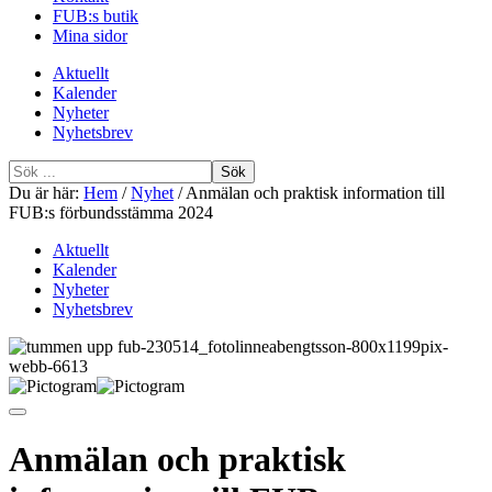
FUB:s butik
Mina sidor
Aktuellt
Kalender
Nyheter
Nyhetsbrev
Sök
efter
Du är här:
Hem
/
Nyhet
/
Anmälan och praktisk information till
FUB:s förbundsstämma 2024
Aktuellt
Kalender
Nyheter
Nyhetsbrev
Anmälan och praktisk