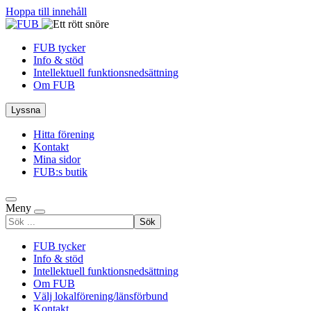
Hoppa till innehåll
FUB tycker
Info & stöd
Intellektuell funktionsnedsättning
Om FUB
Lyssna
Hitta förening
Kontakt
Mina sidor
FUB:s butik
Meny
Sök
efter
FUB tycker
Info & stöd
Intellektuell funktionsnedsättning
Om FUB
Välj lokalförening/länsförbund
Kontakt