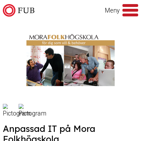
Hoppa till innehåll
Meny
Sök
efter
Anpassad IT på Mora
Folkhögskola