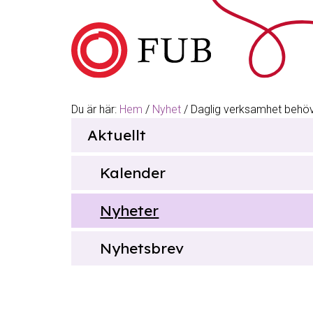
Hoppa till innehåll
Du är här:
Hem
/
Nyhet
/
Daglig verksamhet behöve
Sök
Aktuellt
efter
Kalender
Nyheter
Nyhetsbrev