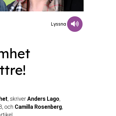
amhet
ttre!
het
, skriver
Anders Lago
,
B, och
Camilla Rosenberg
,
rtikel.