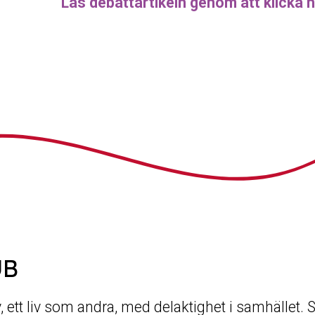
Läs debattartikeln genom att klicka h
UB
iv, ett liv som andra, med delaktighet i samhället.