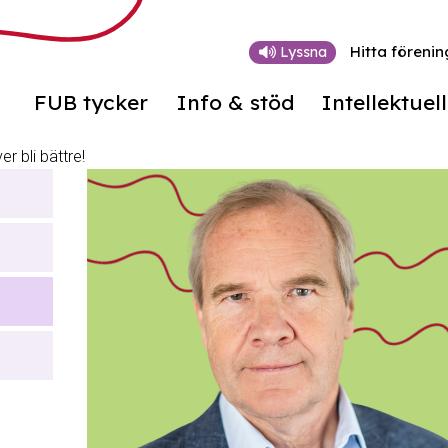
Hitta förenin
Lyssna
FUB tycker
Info & stöd
Intellektuel
r bli bättre!