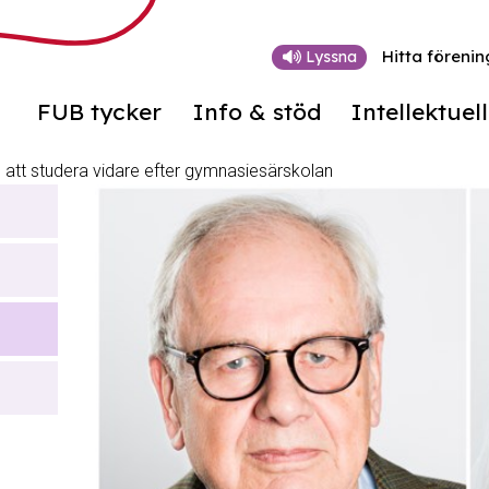
Hitta förenin
Lyssna
FUB tycker
Info & stöd
Intellektuel
 att studera vidare efter gymnasiesärskolan