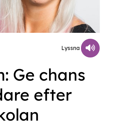
n: Ge chans
dare efter
kolan