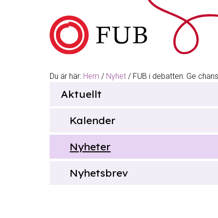
Hoppa till innehåll
Du är här:
Hem
/
Nyhet
/
FUB i debatten: Ge chans
Sök
Aktuellt
efter
Kalender
Nyheter
Nyhetsbrev