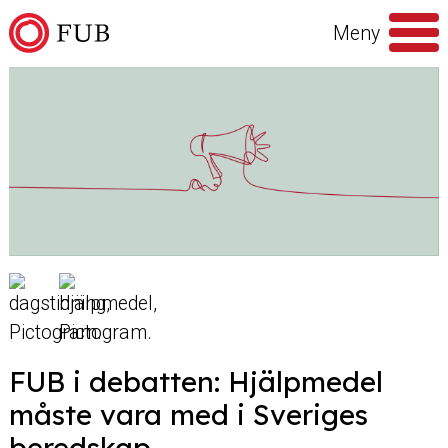
Hoppa till innehåll
Meny
Sök
efter
FUB i debatten: Hjälpmedel
måste vara med i Sveriges
beredskap