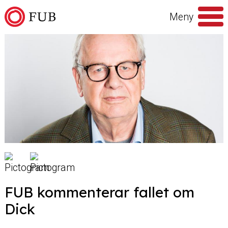
Hoppa till innehåll
Meny
Sök
efter
FUB kommenterar fallet om
Dick