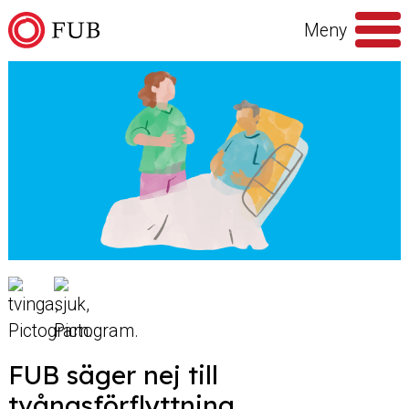
Hoppa till innehåll
Meny
Sök
efter
FUB säger nej till
tvångsförflyttning