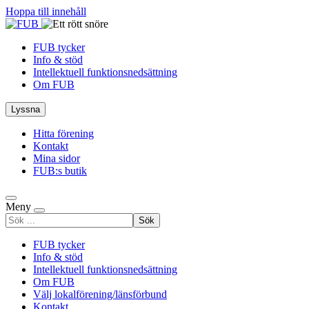
Hoppa till innehåll
FUB tycker
Info & stöd
Intellektuell funktionsnedsättning
Om FUB
Lyssna
Hitta förening
Kontakt
Mina sidor
FUB:s butik
Meny
Sök
efter
FUB tycker
Info & stöd
Intellektuell funktionsnedsättning
Om FUB
Välj lokalförening/länsförbund
Kontakt