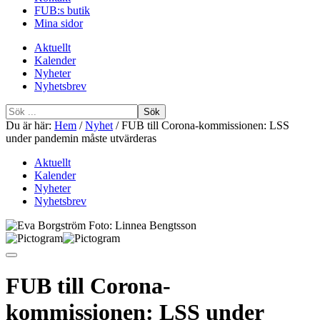
FUB:s butik
Mina sidor
Aktuellt
Kalender
Nyheter
Nyhetsbrev
Sök
efter
Du är här:
Hem
/
Nyhet
/
FUB till Corona-kommissionen: LSS
under pandemin måste utvärderas
Aktuellt
Kalender
Nyheter
Nyhetsbrev
FUB till Corona-
kommissionen: LSS under