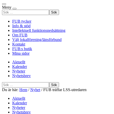
Meny
Sök
efter
FUB tycker
Info & stöd
Intellektuell funktionsnedsättning
Om FUB
Välj lokalförening/länsförbund
Kontakt
FUB:s butik
Mina sidor
Aktuellt
Kalender
Nyheter
Nyhetsbrev
Sök
efter
Du är här:
Hem
/
Nyhet
/
FUB träffar LSS-utredaren
Aktuellt
Kalender
Nyheter
Nyhetsbrev