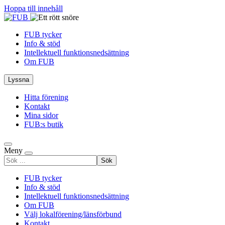
Hoppa till innehåll
FUB tycker
Info & stöd
Intellektuell funktionsnedsättning
Om FUB
Lyssna
Hitta förening
Kontakt
Mina sidor
FUB:s butik
Meny
Sök
efter
FUB tycker
Info & stöd
Intellektuell funktionsnedsättning
Om FUB
Välj lokalförening/länsförbund
Kontakt