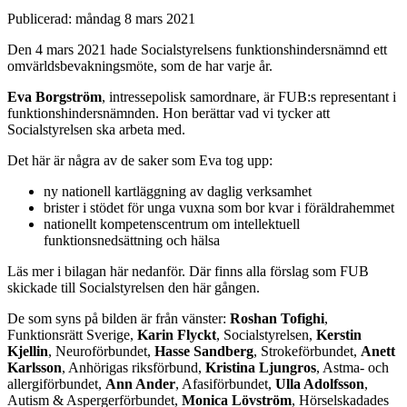
Publicerad:
måndag 8 mars 2021
Den 4 mars 2021 hade Socialstyrelsens funktionshindersnämnd ett
omvärldsbevakningsmöte, som de har varje år.
Eva Borgström
, intressepolisk samordnare, är FUB:s representant i
funktionshindersnämnden. Hon berättar vad vi tycker att
Socialstyrelsen ska arbeta med.
Det här är några av de saker som Eva tog upp:
ny nationell kartläggning av daglig verksamhet
brister i stödet för unga vuxna som bor kvar i föräldrahemmet
nationellt kompetenscentrum om intellektuell
funktionsnedsättning och hälsa
Läs mer i bilagan här nedanför. Där finns alla förslag som FUB
skickade till Socialstyrelsen den här gången.
De som syns på bilden är från vänster:
Roshan Tofighi
,
Funktionsrätt Sverige,
Karin Flyckt
, Socialstyrelsen,
Kerstin
Kjellin
, Neuroförbundet,
Hasse Sandberg
, Strokeförbundet,
Anett
Karlsson
, Anhörigas riksförbund,
Kristina Ljungros
, Astma- och
allergiförbundet,
Ann Ander
, Afasiförbundet,
Ulla Adolfsson
,
Autism & Aspergerförbundet,
Monica Lövström
, Hörselskadades