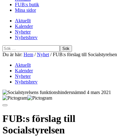
FUB:s butik
Mina sidor
Aktuellt
Kalender
Nyheter
Nyhetsbrev
Sök
efter
Du är här:
Hem
/
Nyhet
/
FUB:s förslag till Socialstyrelsen
Aktuellt
Kalender
Nyheter
Nyhetsbrev
FUB:s förslag till
Socialstyrelsen