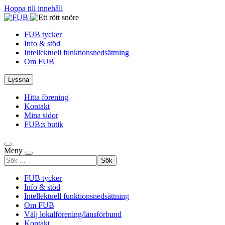
Hoppa till innehåll
FUB tycker
Info & stöd
Intellektuell funktionsnedsättning
Om FUB
Lyssna
Hitta förening
Kontakt
Mina sidor
FUB:s butik
Meny
Sök
efter
FUB tycker
Info & stöd
Intellektuell funktionsnedsättning
Om FUB
Välj lokalförening/länsförbund
Kontakt