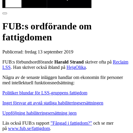
FUB:s ordförande om
fattigdomen
Publicerad:
fredag 13 september 2019
FUB:s förbundsordförande
Harald Strand
skriver ofta på
Reclaim
LSS
. Han skriver också ibland på
HejaOlika
.
Några av de senaste inläggen handlar om ekonomin för personer
med intellektuell funktionsnedsättning:
Politiker blundar för LSS-gruppens fattigdom
Inget försvar att avstå statliga habiliteringsersättningen
Uppföljning habiliteringsersättning igen
Läs också FUB:s rapport
”Fångad i fattigdom?”
och se mer
på
www.fub.se/fattigdom
.