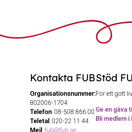
Kontakta FUB
Stöd F
Organisationsnummer:
För ett gott l
802006-1704
Ge en gåva ti
Telefon
: 08-508 866 00
Bli medlem i
Teletal
: 020-22 11 44
Mejl
:
fub@fub.se