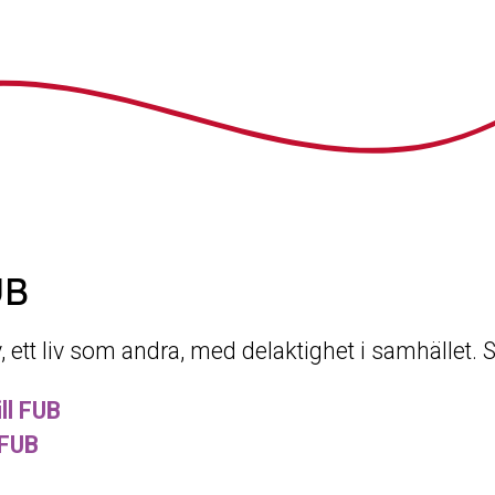
UB
iv, ett liv som andra, med delaktighet i samhället.
ll FUB
 FUB