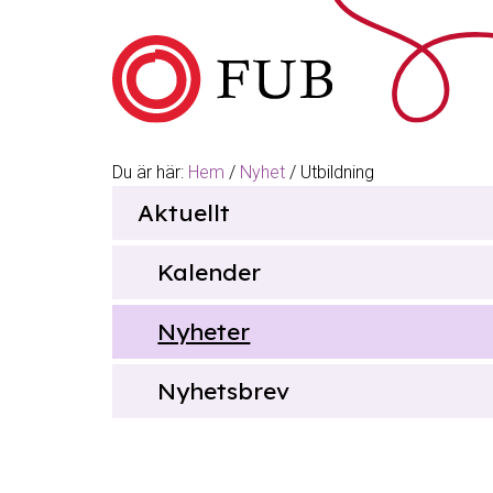
Hoppa till innehåll
Du är här:
Hem
/
Nyhet
/
Utbildning
Sök
Aktuellt
efter
Kalender
Nyheter
Nyhetsbrev