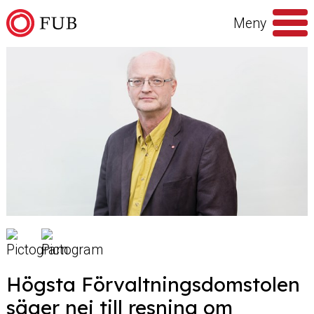
Hoppa till innehåll
Meny
Sök
efter
Högsta Förvaltningsdomstolen
säger nej till resning om