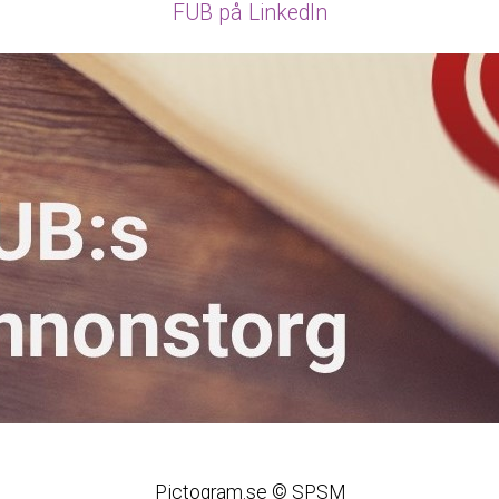
FUB på LinkedIn
Pictogram.se © SPSM