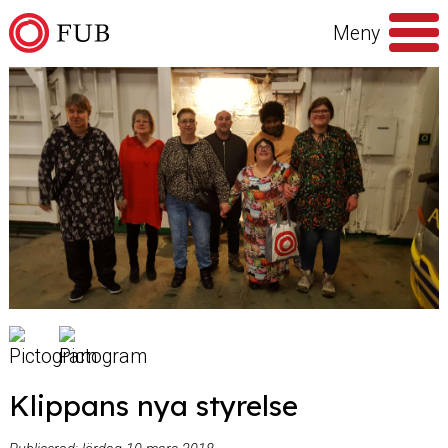
Hoppa till innehåll
Meny
Sök
efter
Klippans nya styrelse