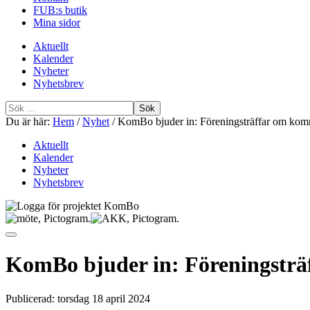
FUB:s butik
Mina sidor
Aktuellt
Kalender
Nyheter
Nyhetsbrev
Sök
efter
Du är här:
Hem
/
Nyhet
/
KomBo bjuder in: Föreningsträffar om kom
Aktuellt
Kalender
Nyheter
Nyhetsbrev
KomBo bjuder in: Föreningstr
Publicerad:
torsdag 18 april 2024