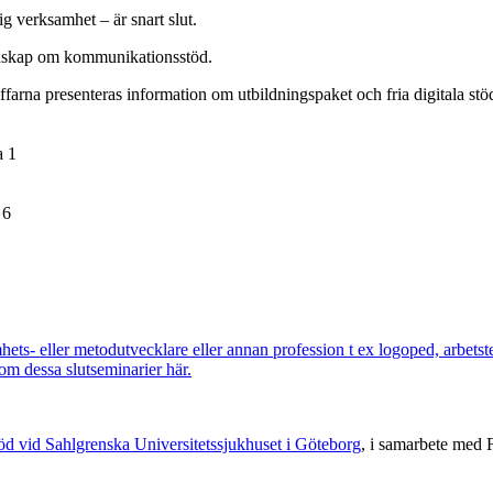
verksamhet – är snart slut.
unskap om kommunikationsstöd.
farna presenteras information om utbildningspaket och fria digitala s
a 1
 6
ets- eller metodutvecklare eller annan profession t ex logoped, arbetst
m dessa slutseminarier här.
öd vid Sahlgrenska Universitetssjukhuset i Göteborg
, i samarbete med