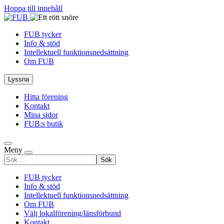
Hoppa till innehåll
FUB tycker
Info & stöd
Intellektuell funktionsnedsättning
Om FUB
Lyssna
Hitta förening
Kontakt
Mina sidor
FUB:s butik
Meny
Sök
efter
FUB tycker
Info & stöd
Intellektuell funktionsnedsättning
Om FUB
Välj lokalförening/länsförbund
Kontakt