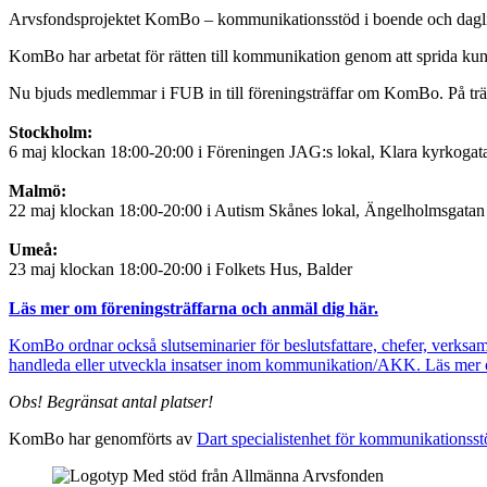
Arvsfondsprojektet KomBo – kommunikationsstöd i boende och daglig 
KomBo har arbetat för rätten till kommunikation genom att sprida k
Nu bjuds medlemmar i FUB in till föreningsträffar om KomBo. På träf
Stockholm:
6 maj klockan 18:00-20:00 i Föreningen JAG:s lokal, Klara kyrkogat
Malmö:
22 maj klockan 18:00-20:00 i Autism Skånes lokal, Ängelholmsgatan
Umeå:
23 maj klockan 18:00-20:00 i Folkets Hus, Balder
Läs mer om föreningsträffarna och anmäl dig här.
KomBo ordnar också slutseminarier för beslutsfattare, chefer, verksamh
handleda eller utveckla insatser inom kommunikation/AKK. Läs mer o
Obs! Begränsat antal platser!
KomBo har genomförts av
Dart specialistenhet för kommunikationsst