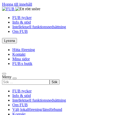
Hoppa till innehåll
FUB tycker
Info & stöd
Intellektuell funktionsnedsättning
Om FUB
Lyssna
Hitta förening
Kontakt
Mina sidor
FUB:s butik
Meny
Sök
efter
FUB tycker
Info & stöd
Intellektuell funktionsnedsättning
Om FUB
Välj lokalförening/länsförbund
Kontakt