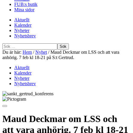
FUB:s butik
Mina sidor
Aktuellt
Kalender
Nyheter
Nyhetsbrev
Sök
efter
Du är här:
Hem
/
Nyhet
/
Maud Deckmar om LSS och att vara
anhörig. 7 feb kl 18-21 på S:t Gertrud.
Aktuellt
Kalender
Nyheter
Nyhetsbrev
Maud Deckmar om LSS och
att vara anhörig. 7 feb kl 18-21