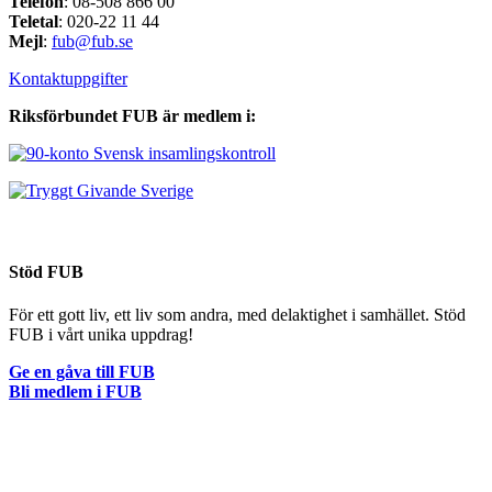
Telefon
: 08-508 866 00
Teletal
: 020-22 11 44
Mejl
:
fub@fub.se
Kontaktuppgifter
Riksförbundet FUB är medlem i:
Stöd FUB
För ett gott liv, ett liv som andra, med delaktighet i samhället. Stöd
FUB i vårt unika uppdrag!
Ge en gåva till FUB
Bli medlem i FUB