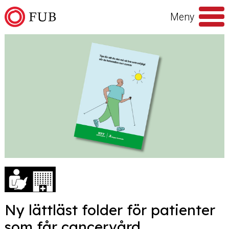
Hoppa till innehåll
Meny
Sök
efter
Ny lättläst folder för patienter
som får cancervård