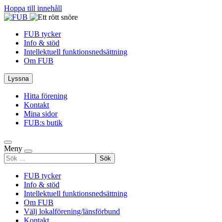
Hoppa till innehåll
FUB tycker
Info & stöd
Intellektuell funktionsnedsättning
Om FUB
Lyssna
Hitta förening
Kontakt
Mina sidor
FUB:s butik
Meny
Sök
efter
FUB tycker
Info & stöd
Intellektuell funktionsnedsättning
Om FUB
Välj lokalförening/länsförbund
Kontakt