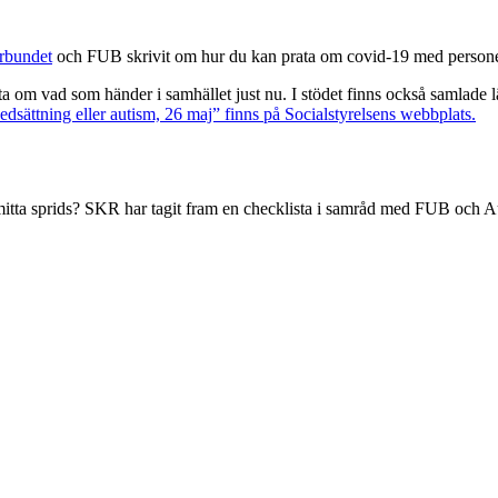
rbundet
och FUB skrivit om hur du kan prata om covid-19 med personer 
rata om vad som händer i samhället just nu. I stödet finns också samlade 
dsättning eller autism, 26 maj” finns på Socialstyrelsens webbplats.
mitta sprids? SKR har tagit fram en checklista i samråd med FUB och 