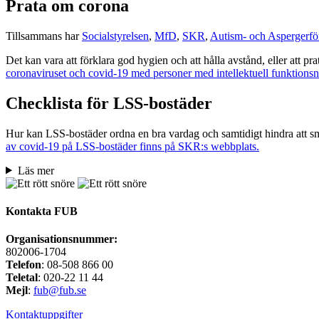
Prata om corona
Tillsammans har
Socialstyrelsen
,
MfD
,
SKR
,
Autism- och Aspergerfö
Det kan vara att förklara god hygien och att hålla avstånd, eller att p
coronaviruset och covid-19 med personer med intellektuell funktionsne
Checklista för LSS-bostäder
Hur kan LSS-bostäder ordna en bra vardag och samtidigt hindra att s
av covid-19 på LSS-bostäder finns på SKR:s webbplats.
Läs mer
Kontakta FUB
Organisationsnummer:
802006-1704
Telefon
: 08-508 866 00
Teletal
: 020-22 11 44
Mejl
:
fub@fub.se
Kontaktuppgifter