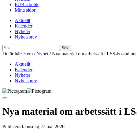
FUB:s butik
Mina sidor
Aktuellt
Kalender
Nyheter
Nyhetsbrev
Sök
efter
Du är här:
Hem
/
Nyhet
/
Nya material om arbetssätt i LSS-bostad u
Aktuellt
Kalender
Nyheter
Nyhetsbrev
Nya material om arbetssätt i L
Publicerad:
onsdag 27 maj 2020