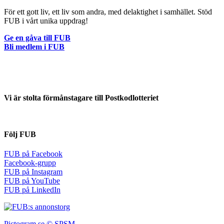
För ett gott liv, ett liv som andra, med delaktighet i samhället. Stöd
FUB i vårt unika uppdrag!
Ge en gåva till FUB
Bli medlem i FUB
Vi är stolta förmånstagare till Postkodlotteriet
Följ FUB
FUB på Facebook
Facebook-grupp
FUB på Instagram
FUB på YouTube
FUB på LinkedIn
Pictogram.se © SPSM