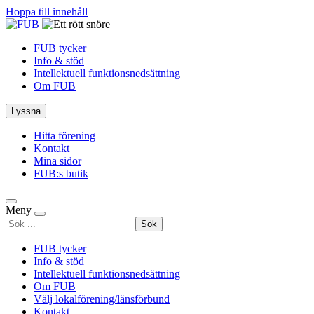
Hoppa till innehåll
FUB tycker
Info & stöd
Intellektuell funktionsnedsättning
Om FUB
Lyssna
Hitta förening
Kontakt
Mina sidor
FUB:s butik
Meny
Sök
efter
FUB tycker
Info & stöd
Intellektuell funktionsnedsättning
Om FUB
Välj lokalförening/länsförbund
Kontakt