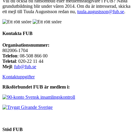
Vill du också bli rättsombud eller medlemsrådgivare i FUB? Nästa
grundutbildning blir under våren 2014. Om du är intresserad, skicka
ett mejl till Tuula Augustsson redan nu,
tuula.augustsson@fub.se
.
Kontakta FUB
Organisationsnummer:
802006-1704
Telefon
: 08-508 866 00
Teletal
: 020-22 11 44
Mejl
:
fub@fub.se
Kontaktuppgifter
Riksförbundet FUB är medlem i:
Stöd FUB