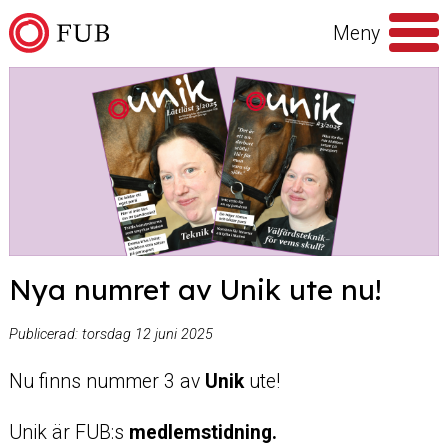
Hoppa till innehåll
Meny
Sök
efter
Nya numret av Unik ute nu!
Publicerad:
torsdag 12 juni 2025
Nu finns nummer 3 av
Unik
ute!
Unik är FUB:s
medlemstidning.