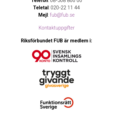
Telefon
: 08-508 866 00
Teletal
: 020-22 11 44
Mejl
:
fub@fub.se
Kontaktuppgifter
Riksförbundet FUB är medlem i: