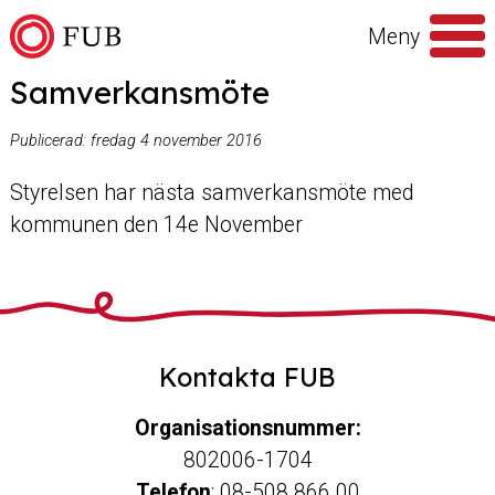
Hoppa till innehåll
Meny
Samverkansmöte
Sök
efter
Publicerad:
fredag 4 november 2016
Styrelsen har nästa samverkansmöte med
kommunen den 14e November
Kontakta FUB
Organisationsnummer:
802006-1704
Telefon
: 08-508 866 00