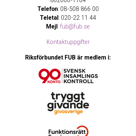
802006-1704
Telefon
: 08-508 866 00
Teletal
: 020-22 11 44
Mejl
:
fub@fub.se
Kontaktuppgifter
Riksförbundet FUB är medlem i: