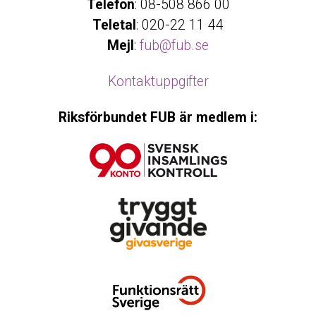
Telefon
: 08-508 866 00
Teletal
: 020-22 11 44
Mejl
:
fub@fub.se
Kontaktuppgifter
Riksförbundet FUB är medlem i: