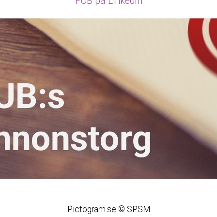
FUB på LinkedIn
Pictogram.se © SPSM