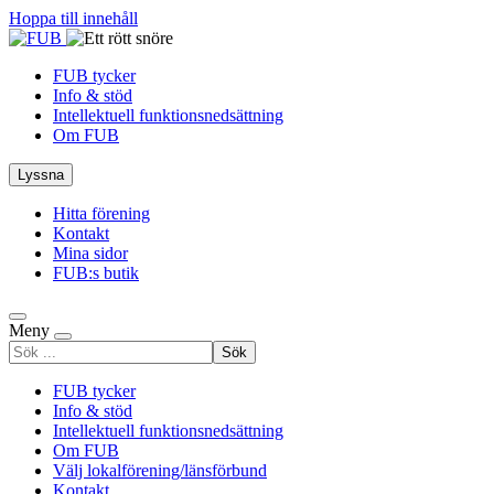
Hoppa till innehåll
FUB tycker
Info & stöd
Intellektuell funktionsnedsättning
Om FUB
Lyssna
Hitta förening
Kontakt
Mina sidor
FUB:s butik
Meny
Sök
efter
FUB tycker
Info & stöd
Intellektuell funktionsnedsättning
Om FUB
Välj lokalförening/länsförbund
Kontakt