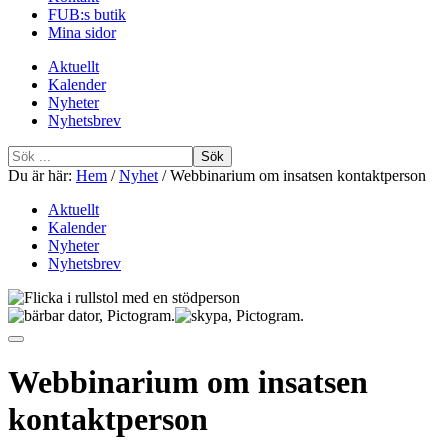
FUB:s butik
Mina sidor
Aktuellt
Kalender
Nyheter
Nyhetsbrev
Sök
efter
Du är här:
Hem
/
Nyhet
/
Webbinarium om insatsen kontaktperson
Aktuellt
Kalender
Nyheter
Nyhetsbrev
Webbinarium om insatsen
kontaktperson