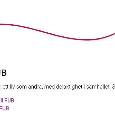
UB
iv, ett liv som andra, med delaktighet i samhället.
ll FUB
 FUB