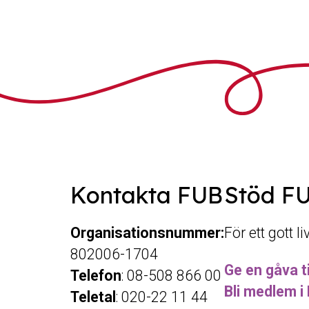
Kontakta FUB
Stöd F
Organisationsnummer:
För ett gott l
802006-1704
Ge en gåva ti
Telefon
: 08-508 866 00
Bli medlem i
Teletal
: 020-22 11 44