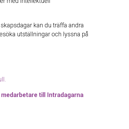
er med intellektuell
nskapsdagar kan du träffa andra
söka utställningar och lyssna på
ll.
a medarbetare till Intradagarna