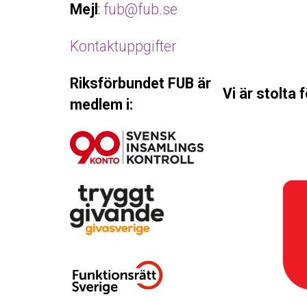
Mejl
:
fub@fub.se
Kontaktuppgifter
Riksförbundet FUB är
Vi är stolta 
medlem i: