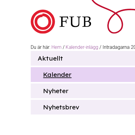
Hoppa till innehåll
Du är här:
Hem
/
Kalender-inlägg
/
Intradagarna 2
Sök
Aktuellt
efter
Kalender
Nyheter
Nyhetsbrev