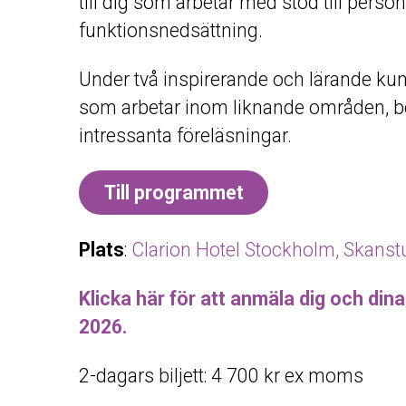
till dig som arbetar med stöd till person
funktionsnedsättning.
Under två inspirerande och lärande ku
som arbetar inom liknande områden, be
intressanta föreläsningar.
Till programmet
Plats
:
Clarion Hotel Stockholm, Skanstu
Klicka här för att anmäla dig och din
2026.
2-dagars biljett: 4 700 kr ex moms