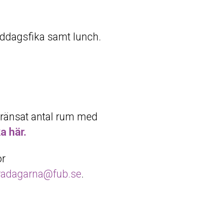
middagsfika samt lunch.
ränsat antal rum med
ka här.
or
tradagarna@fub.se
.