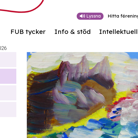
Hitta förenin
Lyssna
FUB tycker
Info & stöd
Intellektuel
026